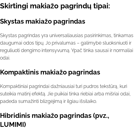
Skirtingi makiažo pagrindų tipai:
Skystas makiažo pagrindas
Skystas pagrindas yra universaliausias pasirinkimas, tinkamas
daugumai odos tipų. Jo privalumas – galimybė sluoksniuoti ir
reguliuoti dengimo intensyvumą. Ypač tinka sausai ir normaliai
odai.
Kompaktinis makiažo pagrindas
Kompaktiniai pagrindai dažniausiai turi pudros tekstūrą, kuri
suteikia matinį efektą. Jie puikiai tinka riebiai arba mišriai odai,
padeda sumažinti blizgėjimą ir ilgiau išsilaiko.
Hibridinis makiažo pagrindas (pvz.,
LUMIMI)