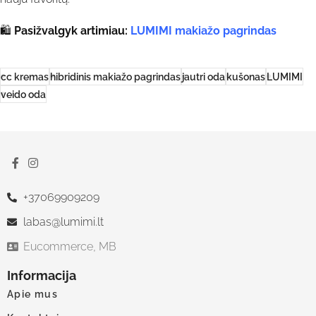
🛍
Pasižvalgyk artimiau:
LUMIMI makiažo pagrindas
cc kremas
hibridinis makiažo pagrindas
jautri oda
kušonas
LUMIMI
veido oda
+37069909209
labas@lumimi.lt
Eucommerce, MB
Informacija
Apie mus