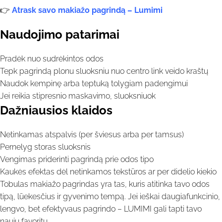
👉
Atrask savo makiažo pagrindą – Lumimi
Naudojimo patarimai
Pradėk nuo sudrėkintos odos
Tepk pagrindą plonu sluoksniu nuo centro link veido kraštų
Naudok kempinę arba teptuką tolygiam padengimui
Jei reikia stipresnio maskavimo, sluoksniuok
Dažniausios klaidos
Netinkamas atspalvis (per šviesus arba per tamsus)
Pernelyg storas sluoksnis
Vengimas priderinti pagrindą prie odos tipo
Kaukės efektas dėl netinkamos tekstūros ar per didelio kiekio
Tobulas makiažo pagrindas yra tas, kuris atitinka tavo odos
tipą, lūekesčius ir gyvenimo tempą. Jei ieškai daugiafunkcinio,
lengvo, bet efektyvaus pagrindo – LUMIMI gali tapti tavo
nauju favoritų.