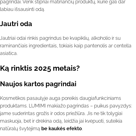
pagrindai. Venk stipriai matinančių produktų, kurie gali dar
labiau išsausinti odą.
Jautri oda
Jautriai odai rinkis pagrindus be kvapiklių, alkoholio ir su
raminančiais ingredientais, tokiais kaip pantenolis ar centella
asiatica.
Ką rinktis 2025 metais?
Naujos kartos pagrindai
Kosmetikos pasaulyje auga poreikis daugiafunkciniams
produktams. LUMIMI makiažo pagrindas – puikus pavyzdys:
jame suderintas grožis ir odos priežiūra. Jis ne tik tolygiai
maskuoja, bet ir drėkina odą, leidžia jai kvėpuoti, suteikia
natūralų švytėjimą
be kaukės efekto
.